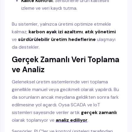
Kalite Kontrol:
Sensörlerle ürün kalitesini
izleme ve veri kaydı tutma.
Bu sistemler, yalnızca üretimi optimize etmekle
kalmaz;
karbon ayak izi azaltımı
,
atık yönetimi
ve
sürdürülebilir üretim hedeflerine
ulaşmayı
da destekler.
Gerçek Zamanlı Veri Toplama
ve Analiz
Geleneksel üretim sistemlerinde veri toplama
genellikle manuel veya gecikmeli olarak yapılırdı. Bu
da sorunların ancak meydana geldikten sonra fark
edilmesine yol açardı. Oysa SCADA ve IoT
sistemleri sayesinde veriler artık
gerçek zamanlı
olarak toplanıyor ve
analiz ediliyor
.
Sensörler, PLC’ler ve kontrol üniteleri tarafından