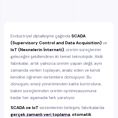
SCADA ve IoT ile Dijitalleşmeye Geçiş Adımları
Dijitalleşme Artık Bir Seçenek Değil, Bir İhtiyaç
Endüstriyel dijitalleşme çağında
SCADA
(Supervisory Control and Data Acquisition)
ve
IoT (Nesnelerin İnterneti)
, üretim süreçlerinin
geleceğini şekillendiren iki temel teknolojidir. Akıllı
fabrikalar, artık yalnızca üretim yapan değil, aynı
zamanda verileri toplayan, analiz eden ve kendi
kendine öğrenen sistemlere dönüşüyor. Bu
dönüşüm, enerji yönetiminden kalite kontrolüne,
bakım süreçlerinden üretim optimizasyonuna
kadar her aşamada fark yaratıyor.
SCADA ve IoT
sistemlerinin birleşimi, fabrikalarda
gerçek zamanlı veri toplama
,
otomatik