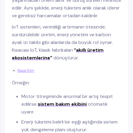
yaşanmadan önlem alınır ve duruş süreleri minimize
edilir. Aynı şekilde, enerji tüketimi anlık olarak izlenir
ve gereksiz harcamalar ortadan kaldırılır.
IoT sistemleri, verimliliği artırmanın ötesinde;
sürdürülebilir üretim, enerji yönetimi ve karbon
ayak izi takibi gibi alanlarda da büyük rol oynar.
Kısacası IoT, klasik fabrikaları
“
akıllı üretim
ekosistemlerine
”
dönüştürür.
Başa Dön
Örneğin:
Motor titreşiminde anormal bir artış tespit
edilirse
sistem bakım ekibini
otomatik
uyarır.
Enerji tüketimi belirli bir eşiği aştığında sistem
yük dengeleme planı oluşturur.